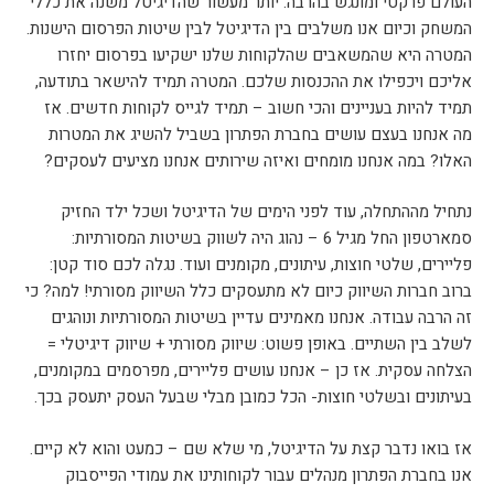
העולם פרקטי ומונגש בהרבה. יותר מעשור שהדיגיטל משנה את כללי
המשחק וכיום אנו משלבים בין הדיגיטל לבין שיטות הפרסום הישנות.
המטרה היא שהמשאבים שהלקוחות שלנו ישקיעו בפרסום יחזרו
אליכם ויכפילו את ההכנסות שלכם. המטרה תמיד להישאר בתודעה,
תמיד להיות בעניינים והכי חשוב – תמיד לגייס לקוחות חדשים. אז
מה אנחנו בעצם עושים בחברת הפתרון בשביל להשיג את המטרות
האלו? במה אנחנו מומחים ואיזה שירותים אנחנו מציעים לעסקים?
נתחיל מההתחלה, עוד לפני הימים של הדיגיטל ושכל ילד החזיק
סמארטפון החל מגיל 6 – נהוג היה לשווק בשיטות המסורתיות:
פליירים, שלטי חוצות, עיתונים, מקומנים ועוד. נגלה לכם סוד קטן:
ברוב חברות השיווק כיום לא מתעסקים כלל השיווק מסורתי! למה? כי
זה הרבה עבודה. אנחנו מאמינים עדיין בשיטות המסורתיות ונוהגים
לשלב בין השתיים. באופן פשוט: שיווק מסורתי + שיווק דיגיטלי =
הצלחה עסקית. אז כן – אנחנו עושים פליירים, מפרסמים במקומנים,
בעיתונים ובשלטי חוצות- הכל כמובן מבלי שבעל העסק יתעסק בכך.
אז בואו נדבר קצת על הדיגיטל, מי שלא שם – כמעט והוא לא קיים.
אנו בחברת הפתרון מנהלים עבור לקוחותינו את עמודי הפייסבוק