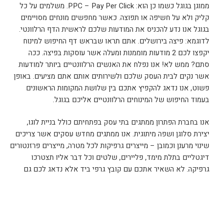
ממוגן בגוגל כשמו כן הוא: PPC – Pay Per Click. משלמים על כל
קליק ולא על חשיפה או תפוצה. כאשר מחפשים מונחים מסויימים
בגוגל אנו נדע להכניס את המודעות שלכם לראשית הדף הרלוונטי.
לדוגמא: פיצה בירושלים. אתם תראו שבראש דף החיפוש למינוח
יקפצו לכם 2 מודעות מוממנות ומעלה אשר עוסקות בפיצה. ככה
סתם? ממש לא! אנו נפלח את האנשים הרלוונטיים ביותר למודעות
אשר נקים לבית העסק שלכם ולשירותים אותם אתם מציעים. באופן
פשוט, אנו נדאג להקפיץ אתכם בין שלושת המקומות הראשונים
בעמוד החיפוש של המינוחים הרלוונטיים אליכם בגוגל.
אנו בחברת הפתרון ממתגים בתי עסק בפתחיתם כולל בניית לוגו,
יצירת סלוגן ושפה מיתוגית. אנו ממתגים מחדש עסקים אשר צריכים
שינוי מרענן וכמובן – מייצרים גרפיקות לכל מטרה, מייצרים פרזנטורים
דיגטליים בתלת מימד, פליירים, שלטים וכל דבר אליו תצטרכו
גרפיקה. לא השאיר אתכם עם קובץ גרפי ביד אלא נדאג לכם גם
ברמת הדפוס עד למצב בו תקבלו את המוצר המוגמר ישירות לידיים.
אנו בונים אתרים ודפי נחיתה ברמה הכי מקצועית שיש, רק תנו לנו אור
ירוק ונגיע לשמיים יחד.