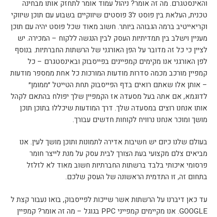
והאינסטגרם. מה זה אומר? ניהול עמוד אומר לתחזק אותו מבחינה
טכנית, העלאת בין פוסט ל3 פוסטים שיווקיים בשבוע עם תוכן שיווקי
וקריאייטיב ברמה הגבוהה ביותר. חשוב מאוד שכל פוסט יהיה עם תוכן
מעניין וישלב בין תמדיתיות העסק לבין הנגשה ללקוח – המכירה. יש
לציין כי כל זה מדובר על הפן האורגני של הרשתות החברתיות. בנוסף
לפן האורגני אנו מקימים קמפיינים בפייסבוק ובאינסטגרם – כל
קמפיין מורכב מכמה סדרות מודעות המורכות כל אחת ממספר מודעות
– אותן אלו שאתם רואים בדף הפייסבוק תחת הטייטל ״ממומן״
לדוגמא, אם אתה בעל מסעדה אז הקמפיין שלך יפולח בהתאם לקהל
אותו אנחנו רוצים במסעדה שלך. דרך המודעות שיכללו בתוכן תוכן
מושך ומוכר אנחנו נרוויח לקוחות חדשים עבורך.
בעולם שלנו כיום יש חשיבות אדירה לתמונות ותוכן מושך לעין. אנו
מביאים צלם מקצועי בעת הצורך לבית עסק על מנת לייצר חומר
פרסומי איכותי בלבד ברשתות החברתיות חשוב מאוד לא לזלזל
בתחום זה, זו התדמית הראשונה של העסק שלכם.
עד כאן דיברנו על הרשתות אשר שייכות לפייסבוק, בואו נעבור קצת ל
GOOGLE. אנו מקיימים קמפייני PPC בגוגל – מה זה אומר? קמפיין