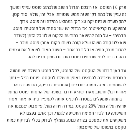
פרק 6 | הפוסט. אז רובכם הגדול חושב שלכתוב פוסט ענייני ומושך
זה עניין של כמה דק׳ ושזה ממש שטויות. אבל זהו, שלא. סוד קטן,
למקצועיים שביננו יקח 30 דק׳ בממוצע במידה וזה פוסט ארוך
ומושקע בו קריאייטיב. אז בגדול יש שני סוגים של פוסטים. פוסט
תדמיתי – על מנת להישאר בתודעת הלקוח שלנו כל הזמן (לשדר
שאצלנו קורה משהו שלא קורה בשום מקום אחר) פוסט מוכר –
למכור מוצר, חוויה או כל דבר אחר – חשוב מאוד לשאול את עצמינו
כמה דברים לפני שרושים פוסט מוכר ובהמשך תבינו למה.
עד כאן דברנו על הטקסט של הפוסט, לכל פוסט מושלם יש תמונה
מצורפת שצריכה להתאים באופן מושלם לטקסט. פוסט רגיל – ניתן
להשתמש באיזה תמונה שרוצים (אותנטית, גרפיקה, מודעה כזו או
אחרת וכו׳) וחשוב מאוד שהיא תדבר בשפה של הניסוח. פוסט ממומן
– בתמונה שמעלים במטרה להכניס אותה לקמפיין כזה או אחר אסור
שיהיה עליה מעל 20% טקסט. במידה ויהיה מעל, פייסבוק יצמצמו את
חשיפתה עד לכדי חסימת החשיפה לגמרי. וכך אתם בעצם לא
משקיעים את כספכם בצורה נכונה. מומלץ לבדוק בכלי לבדיקת כמות
טקסט בתמונה של פייסבוק: