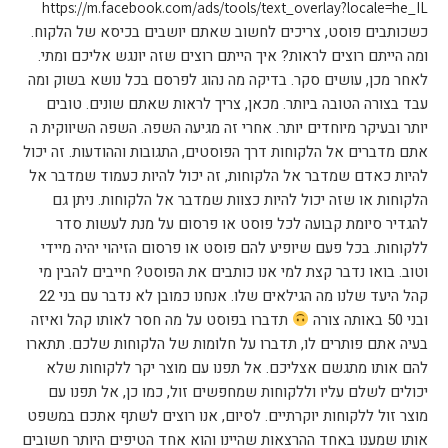
https://m.facebook.com/ads/tools/text_overlay?locale=he_IL
כשכותבים פוסט, צריכים לחשוב שאתם יושבים בכיסא של הלקוח.
ומה הייתם רוצים לראות? איך הייתם רוצים שזה יונגש אליכם ומתי.
לאחר מכן, עושים סקר. בדיקה מה נהוג לפרסם בכל נושא בשוק ומה
עבד בצורה הטובה ביותר. מכאן, צריך לראות שאתם שונים. טובים
יותר ובעיקר מיוחדים יותר. אחרי זה מגיעה השפה. השפה השיווקית ה
אתם מדברים אל הלקוחות דרך הפוסטים, התגובות וההודעות. זה יכול
להיות כאדם שמדבר אל הלקוחות, זה יכול להיות כעמוד שמדבר אל
הלקוחות או שזה יכול להיות כצוות שמדבר אל הלקוחות. ניתן גם
להגדיר סיומת קבועה לכל פוסט או פרסום על מנת לעשות סדר
ללקוחות. בכל פעם שיופיע להם פוסט או פרסום הזיהוי יהיה מיידי
וטוב. בואו נדבר קצת למי אנו כותבים את הפוסט? חייבים להבין מי
קהל היעד שלנו מה הגילאים שלו. אנחנו כמובן לא נדבר עם בני 22
ובני 50 באותה צורה
תדברו בפוסט על מה חסר לאותו קהל ואיזה
בעיה אתם פותרים לו, תדברו על חלומות של הלקוחות שלכם. תתארו
להם אותו מתגשם אצליכם. אל תפנו עם מוצר יקר ללקוחות שלא
יכולים לשלם עליו וללקוחות שמחפשים זול, כמו כן, אל תפנו עם
מוצר זול ללקוחות יוקרתיים. לסיום, אנו רוצים לשתף אתכם במשפט
אותו שמענו באחד ההרצאות שהיינו והוא אחד הטיפים היותר חשובים