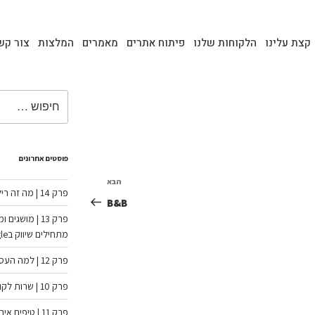
קצת עלינו
הלקוחות שלנו
פיתוח אתרים
מאמרים
המלצות
צור קש
פוסטים אחרונים
הבא
פרק 14 | מה זה רילס ומה אתם חייבים לדעת עליו?
B&B
פרק 13 | מוש
מתחילים שיווק בGoogle:
פרק 12 | למה העסק שלכם צריך אתר?!:
פרק 10 | שרות לקוחות
פרק 11 | טיפים איך לשמור על יחסים מדהימים עם קולגות